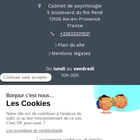
Cabinet de psychologie
5 boulevard du Roi René
13100
Aix-en-Provence
France
+33633301631
Plan du site
Mentions légales
Du
lundi
au
vendredi
10h-20h
Le
samedi
11h-17h
Création et référencement du site par Simplébo
Site partenaire de
Omyzen